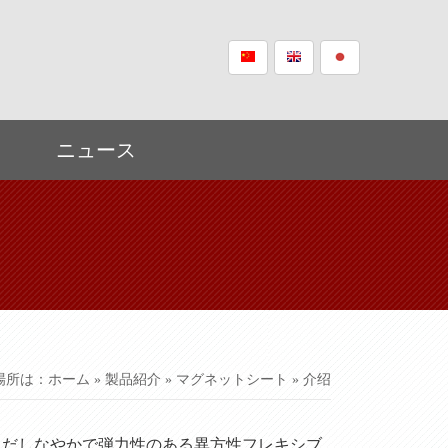
ニュース
場所は：
ホーム
»
製品紹介
»
マグネットシート
» 介绍
んだしなやかで弾力性のある異方性フレキシブ