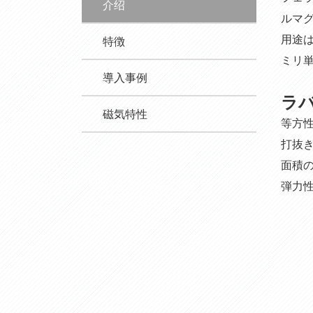
介绍
ルマ
用途
特徴
ミリ
導入事例
ラ
磁気特性
等方
打抜
面積
弾力